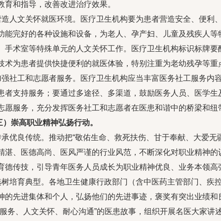
教育和指导，改善改进治疗效果。
.营造人文关怀就医环境。医疗卫生机构要为患者营造安全、便利
功能完好的各种设施和设备，为老人、孕产妇、儿童及残疾人等
、手术室等特殊单元的人文关怀工作。医疗卫生机构标识标牌要
技术为患者提供快捷便利的就医体验，特别注重为老幼残孕等重
.加强社工和志愿者服务。医疗卫生机构应当丰富医务社工服务内
患者支持服务；要通过多途径、多渠道，鼓励医务人员、医学生
志愿服务，充分发挥医务社工和志愿者在医患和谐中的桥梁和纽
三）崇高职业精神弘扬行动。
.传承优良传统。推动把“敬佑生命、救死扶伤、甘于奉献、大爱无
精湛、医德高尚、医风严谨的行业风范，不断深化对职业精神的认
育德传技，引导青年医务人员成长为职业精神优良、业务本领高
.选树培育典型。各地卫生健康行政部门（含中医药主管部门、疾
神的先进集体和个人，弘扬他们的先进事迹，褒奖有突出业绩和
心服务、人文关怀、耐心沟通”的医患故事，组织开展名医大家讲