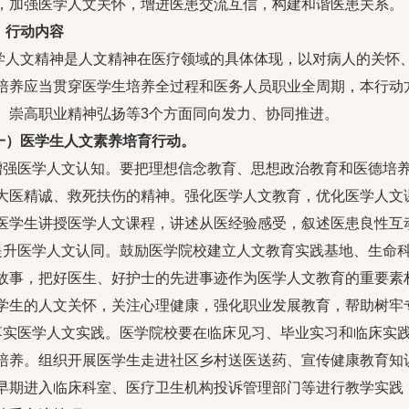
，加强医学人文关怀，增进医患交流互信，构建和谐医患关系。
、行动内容
学人文精神是人文精神在医疗领域的具体体现，以对病人的关怀
培养应当贯穿医学生培养全过程和医务人员职业全周期，本行动
、崇高职业精神弘扬等3个方面同向发力、协同推进。
一）医学生人文素养培育行动。
.增强医学人文认知。要把理想信念教育、思想政治教育和医德培
大医精诚、救死扶伤的精神。强化医学人文教育，优化医学人文
医学生讲授医学人文课程，讲述从医经验感受，叙述医患良性互
.提升医学人文认同。鼓励医学院校建立人文教育实践基地、生命
故事，把好医生、好护士的先进事迹作为医学人文教育的重要素
学生的人文关怀，关注心理健康，强化职业发展教育，帮助树牢
.落实医学人文实践。医学院校要在临床见习、毕业实习和临床实
培养。组织开展医学生走进社区乡村送医送药、宣传健康教育知
早期进入临床科室、医疗卫生机构投诉管理部门等进行教学实践