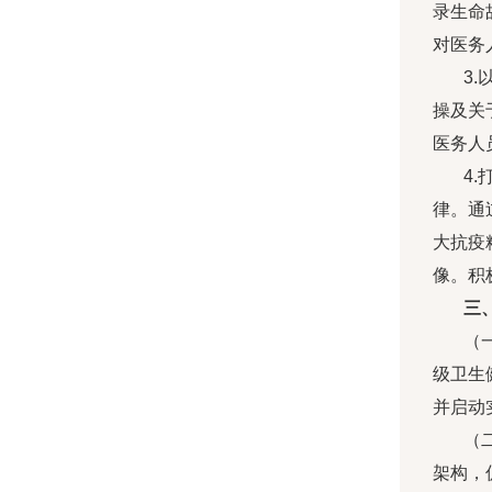
录生命
对医务
3
操及关
医务人
4
律。通
大抗疫
像。积
三
（
级卫生
并启动
（
架构，