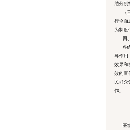
结分别
（
行全面
为制度
四
各
导作用
效果和
效的宣
民群众
作。
医