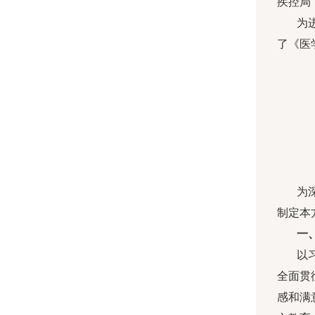
疾控局
为
了《医
为
制定本
一
以
全面贯
感和满