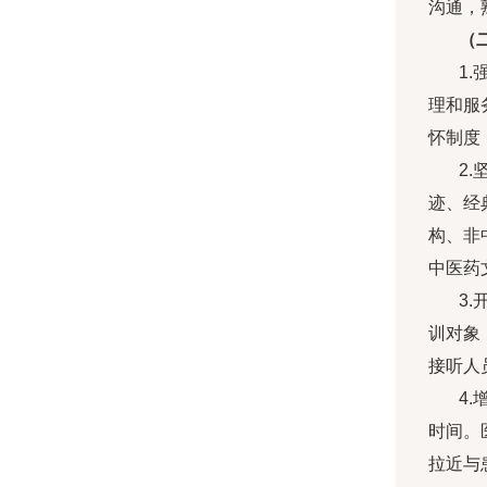
沟通，
（
1
理和服
怀制度
2
迹、经
构、非
中医药
3
训对象
接听人
4
时间。
拉近与