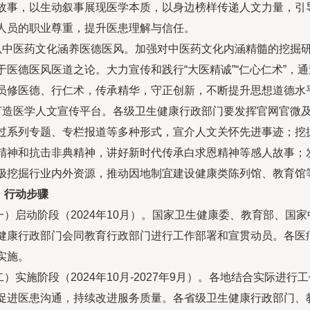
故事，以生动叙事展现医学本质，以身边榜样传递人文力量，引
人员的职业尊重，提升医患理解与信任。
.以中医药文化涵养医德医风。加强对中医药文化内涵精髓的挖掘
于医德医风医道之论。大力宣传和践行“大医精诚”“仁心仁术”，
员修医德、行仁术，传承精华，守正创新，不断提升思想道德水
.打造医学人文宣传平台。各级卫生健康行政部门要发挥官网官微
过系列专题、专栏报道等多种形式，宣介人文关怀先进事迹；挖
精神和抗击非典精神，讲好新时代传承白求恩精神等感人故事；发
极挖掘行业内外资源，推动因地制宜建设健康类陈列馆、教育馆
、行动步骤
一）启动阶段（2024年10月）。国家卫生健康委、教育部、国
健康行政部门会同教育行政部门进行工作部署和宣贯动员。各医
实施。
二）实施阶段（2024年10月-2027年9月）。各地结合实际
促进医患沟通，持续改进服务质量。各省级卫生健康行政部门、教