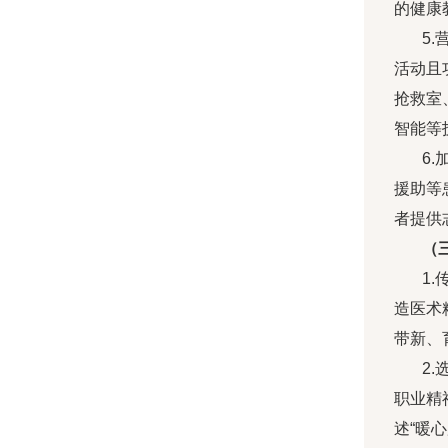
的健康
5
活动且
抢救室
智能等
6
援助等
者提供
（
1
造医术
带新、
2
职业精
述“暖