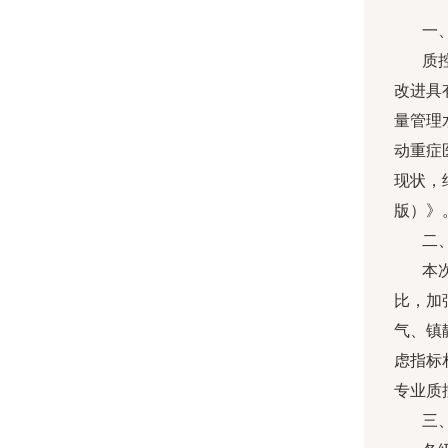
一
质
改进具
量管理
动重症
现状，
版）》
二
本
比，加
气、镇
虑指标
专业质
三