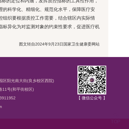
指标的定位和内涵，发挥质控指标的工具性作用，
理的科学化、精细化、规范化水平，保障医疗安
控组织要根据质控工作需要，结合辖区内实际情
指标异化为对监测对象的约束性要求，促进医疗机
图文转自2024年9月23日国家卫生健康委网站
园区阳光南大街(良乡校区西院)
1号(和平街校区)
3911952
【 微信公众号 】
n
TOP
TOP