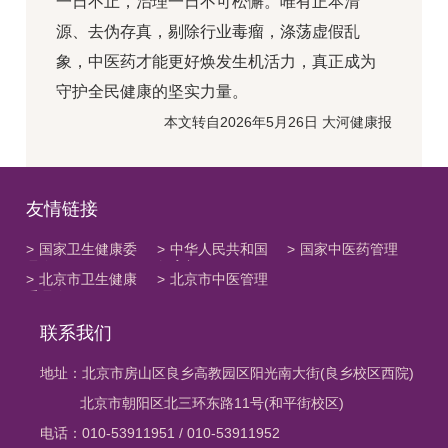
一日不止，治理一日不可松懈。唯有正本清
源、去伪存真，剔除行业毒瘤，涤荡虚假乱
象，中医药才能更好焕发生机活力，真正成为
守护全民健康的坚实力量。
本文转自2026年5月26日 大河健康报
友情链接
>
国家卫生健康委
>
中华人民共和国
>
国家中医药管理
员会
教育部
局
>
北京市卫生健康
>
北京市中医管理
委员会
局
联系我们
地址：北京市房山区良乡高教园区阳光南大街(良乡校区西院)
北京市朝阳区北三环东路11号(和平街校区)
电话：010-53911951 / 010-53911952