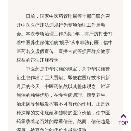
日前，国家中医药管理局等十部门联合召
开中医医疗违法违规行为专项治理工作启动
会。本次专项治理工作为期1年，将严厉打击打
着中医养生保健治病“幌子”从事非法行医，借中
医药名义虚假宣传、直播带货等损害群众健康
权益的违法违规行为。
中医药是中华民族的瑰宝，为中华民族繁
衍生息作出了巨大贡献。即便在医疗技术日新
月异的今天，中医药依然以其整体观念、辨证
施治的独特优势，在慢性病调理、康复养生、
治未病等领域发挥着不可替代的作用。正是这
种深厚的文化底蕴和独特的医疗价值，使中医
药承载着老百姓的厚重信任。然而，信任越是
TOP
TOP
深厚，被辜负时的代价也越是沉重。