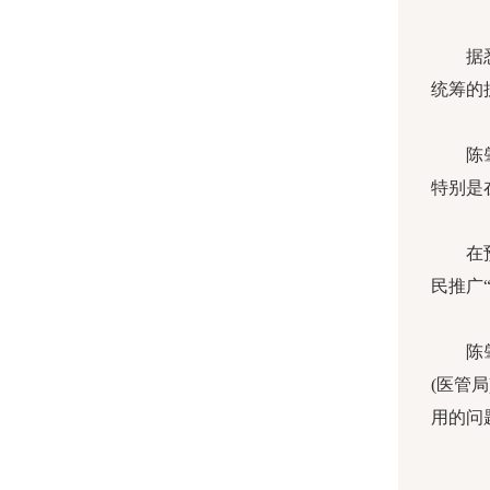
据悉，
统筹的
陈肇始
特别是
在预防
民推广
陈肇始
(医管
用的问