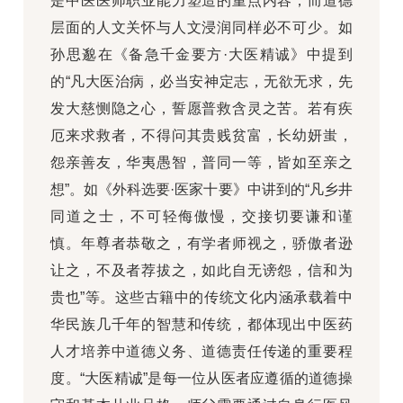
是中医医师职业能力塑造的重点内容，而道德
层面的人文关怀与人文浸润同样必不可少。如
孙思邈在《备急千金要方·大医精诚》中提到
的“凡大医治病，必当安神定志，无欲无求，先
发大慈恻隐之心，誓愿普救含灵之苦。若有疾
厄来求救者，不得问其贵贱贫富，长幼妍蚩，
怨亲善友，华夷愚智，普同一等，皆如至亲之
想”。如《外科选要·医家十要》中讲到的“凡乡井
同道之士，不可轻侮傲慢，交接切要谦和谨
慎。年尊者恭敬之，有学者师视之，骄傲者逊
让之，不及者荐拔之，如此自无谤怨，信和为
贵也”等。这些古籍中的传统文化内涵承载着中
华民族几千年的智慧和传统，都体现出中医药
人才培养中道德义务、道德责任传递的重要程
度。“大医精诚”是每一位从医者应遵循的道德操