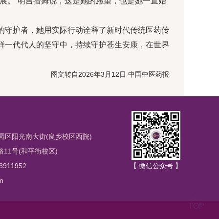
展。”明吉措姆说，这是她的愿望，也是她一直始
的守护者，她用实际行动诠释了新时代传统医药传
样一代代人的坚守中，持续守护苍生安康，在世界
图文转自2026年3月12日 中国中医药报
园区阳光南大街(良乡校区西院)
1号(和平街校区)
3911952
【 微信公众号 】
n
TOP
TOP