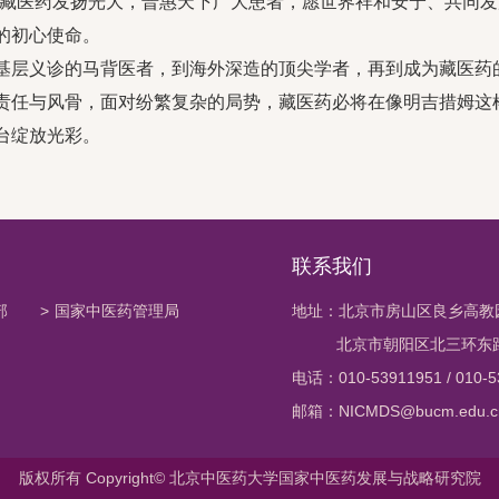
愿藏医药发扬光大，普惠天下广大患者，愿世界祥和安宁、共同发
的初心使命。
基层义诊的马背医者，到海外深造的顶尖学者，再到成为藏医药
责任与风骨，面对纷繁复杂的局势，藏医药必将在像明吉措姆这
台绽放光彩。
联系我们
部
>
国家中医药管理局
地址：北京市房山区良乡高教
北京市朝阳区北三环东路1
电话：010-53911951 / 010-5
邮箱：NICMDS@bucm.edu.c
版权所有 Copyright© 北京中医药大学国家中医药发展与战略研究院