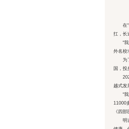
在
扛，长
“
外名校
为
国，投
2
越式发
“
110
《四部
明
健康、