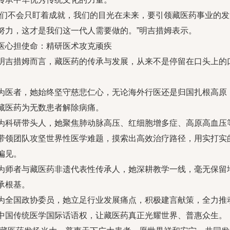
我们不会只盯着成就，我们的目光在未来，要引领藏医药事业的
努力，这才是我们这一代人需要做的。”明吉措姆表示。
医心担使命：精研医术攻克顽疾
明吉措姆而言，藏医药的传承与发展，从来不是停留在口头上的
为医者，她始终坚守慈悲仁心，无论海外行医还是归国扎根高原
藏医药为无数患者解除病痛。
为科研带头人，她聚焦肺动脉高压、红细胞增多症、高原高血压
带领团队攻坚世界性医学难题，摸索出高效治疗路径，用实打实
偏见。
为师者与藏医药非遗代表性传承人，她深耕教学一线，毫无保留
承根基。
为全国政协委员，她立足行业发展痛点，积极建言献策，全力推
中国传统医学国际话语权，让藏医药真正光耀世界、普惠众生。