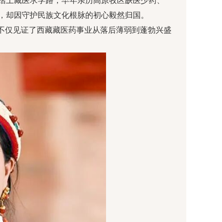
便踏上藏医求学路，早年亲历高原牧区缺医少药、
会，却因守护民族文化根脉的初心毅然归国。
不仅见证了西藏藏医药事业从落后薄弱到蓬勃兴盛