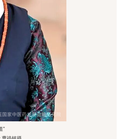
道”
 曹祎铭摄