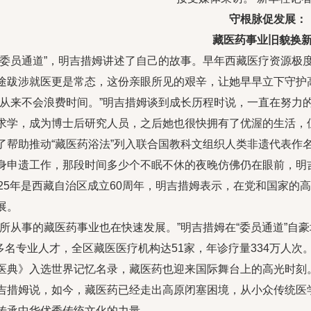
守根脉促发展：
藏医药事业旧貌换
“委员通道”，明吉措姆讲述了自己的故事。早年西藏医疗资源极
途跋涉就医更是常态，这份亲眼所见的艰辛，让她早早立下守护
我从来不会浪费时间。”明吉措姆谈到成长历程时说，一直在努力
求学，成为博士后研究人员，之后她也很快拥有了优渥的生活，
了帮助推动“藏医药浴法”列入联合国教科文组织人类非遗代表作
身申遗工作，那段时间多少个不眠不休的夜晚仿佛仍在眼前，明吉
025年是西藏自治区成立60周年，明吉措姆表示，在党和国家
展。
我所从事的藏医药事业也在快速发展。”明吉措姆在“委员通道”自
00多名专业人才，全区藏医医疗机构达51家，年诊疗量334万人
医典》入选世界记忆名录，藏医药也迎来国际舞台上的高光时刻
吉措姆说，如今，藏医药已经走出高原闭塞困境，从小众传统医
传承中华优秀传统文化的力量。