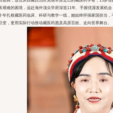
吉措姆，这位从西藏自治区羌塘草原走出的藏医药学者，13岁
医艰难的困境，远赴海外顶尖学府深造11年、手握优渥发展机
十年扎根藏医药临床、科研与教学一线，她始终怀揣家国担当，
巨变，更用实际行动推动藏医药惠及高原百姓、走向世界舞台。